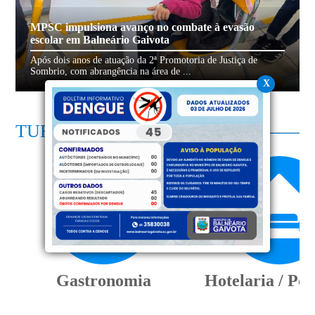
MPSC impulsiona avanço no combate à evasão
escolar em Balneário Gaivota
Após dois anos de atuação da 2ª Promotoria de Justiça de
Sombrio, com abrangência na área de ...
X
TURISMO
Gastronomia
Hotelaria / Po