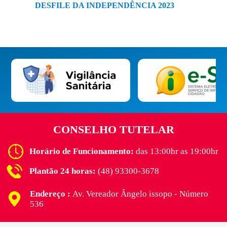
DESFILE DA INDEPENDÊNCIA 2023
CONSELHO TUTELAR
Horário de Funcionamento:
das 13:00hr as 19:00hr
Plantão 24 horas:
(48) 93300-3678
Endereço :
Av. Vereador Ângelo issopo - Número
536