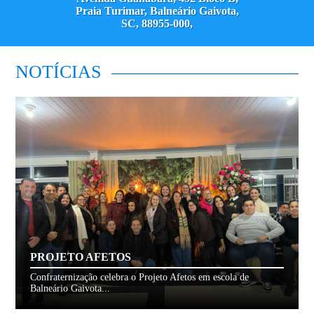
Praia Turimar, Balneário Gaivota,
SC, 88955-000,
NOTÍCIAS
PROJETO AFETOS
Confraternização celebra o Projeto Afetos em escola de
Balneário Gaivota...