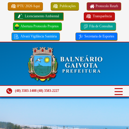
IPTU 2026 Aqui
Publicações
Protocolo Reurb
Licenciamento Ambiental
Transparência
Abertura Protocolo Projetos
Fila de Consultas
Alvará Vigilância Sanitária
Secretaria de Esportes
(48) 3583-1408 (48) 3583-2227