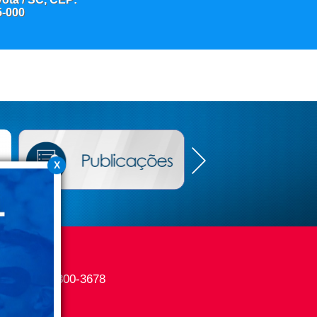
5-000
X
ras:
(48) 93300-3678