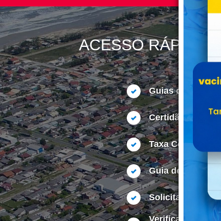
ACESSO RÁPIDO
Guias de IPTU
Certidão Negativ
Taxa Coleta de L
Guia de Alvará
Solicitação de A
Verificar Autenti