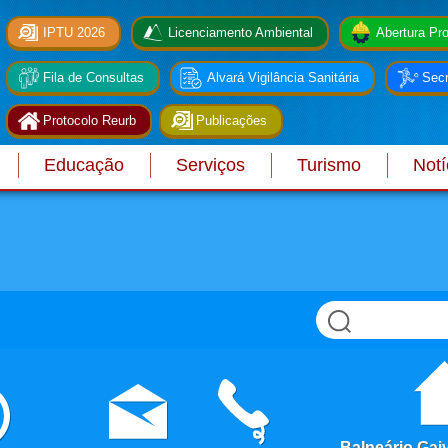
IPTU 2026
Licenciamento Ambiental
Abertura Pro
Fila de Consultas
Alvará Vigilância Sanitária
Secr
Protocolo Reurb
Publicações
Educação
Serviços
Turismo
Notí
, Balneário Gai