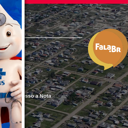
do Imóvel
rônica
buinte
o para acesso a Nota
 Projetos