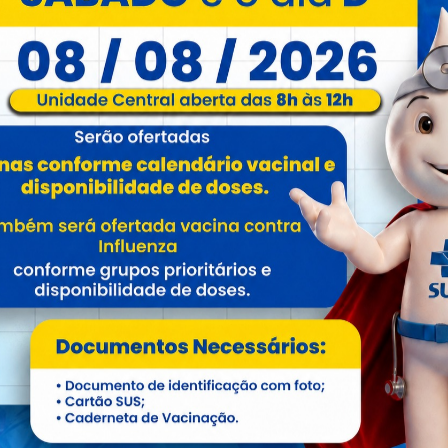
Certidão Negativa 
a de Contribuinte
Acesso a Nota Elet
ixo
Situação do Contri
Cadastro de usuári
Eletrônica
cesso
Abertura Protocolo
cidade da Nota