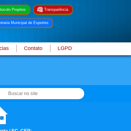
tocolo Projetos
Transparência
etaria Municipal de Esportes
cias
Contato
LGPD
vota / SC, CEP: