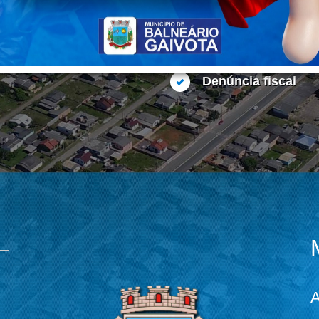
Guias de ISS
cumentos
Leis Municipais
Denúncia fiscal
A