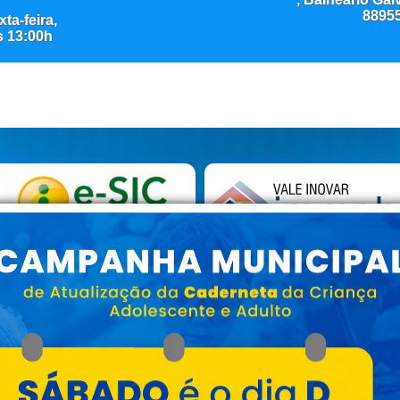
8895
ta-feira,
s 13:00h
CONSELHO TUTELAR
Plantão 24 ho
s 13:00hr as 19:00hr
Endereço :
Av. Vereador Ângelo issopo - Número 536