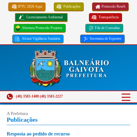
IPTU 2026 Aqui
Publicações
Protocolo Reurb
Licenciamento Ambiental
Transparência
Abertura Protocolo Projetos
Fila de Consultas
Alvará Vigilância Sanitária
Secretaria de Esportes
(48) 3583-1408 (48) 3583-2227
A Prefeitura
Publicações
Resposta ao pedido de recurso