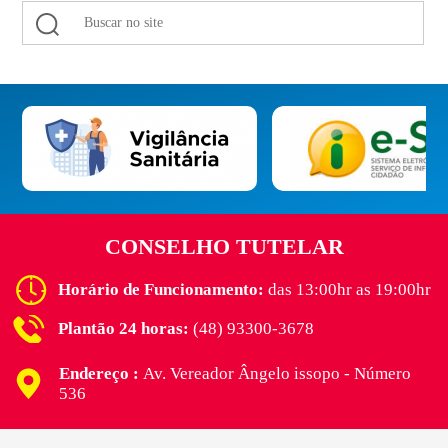
CONSELHO TUTELAR
Horário de Funcionamento:
das 13:00hr as 19:00hr
Plantão 24 horas:
(48) 93300-3678
Endereço :
Av. Vereador Ângelo issopo - Número
536