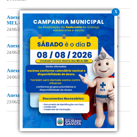
X
Anexo III - Formulário de Inscrição - Pessoa Jurídica -
MEI, empresas, associações e coletivos com CNPJ
24/06/2026
Anexo II - Formulário de Inscrição para Pessoa Física
24/06/2026
Anexo 1 - Categorias, vagas e valores
24/06/2026
Anexo VIII - Formulário de recurso
23/06/2026
1
2
3
4
Próxima
Mostrando
1
-
15
. Total de
99
em
7
página(s).