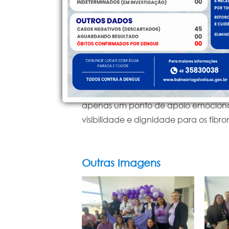
fortalecendo o acolhimento, a consc
convivem com a fibromialgia. Conte
importante para a nossa população",
​Próximos Passos
​Com o início das atividades do Fibr
conscientização sejam integradas à
facilitando o acesso a tratamentos 
apenas um ponto de apoio emocional,
visibilidade e dignidade para os fibro
Outras Imagens