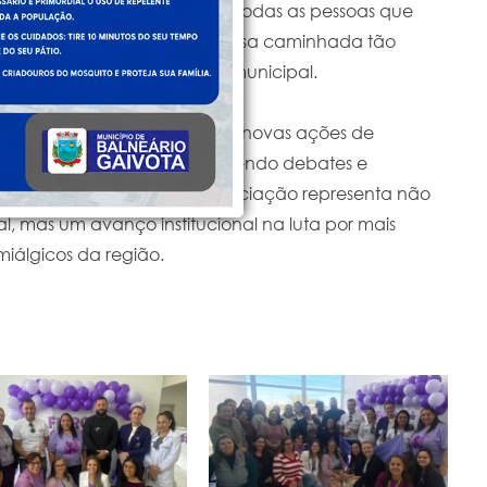
ientização e o cuidado com todas as pessoas que
m conosco nessa causa e nessa caminhada tão
 destacou a administração municipal.
o Acolher, a expectativa é que novas ações de
 rede de saúde local, promovendo debates e
adequados. A criação da associação representa não
 mas um avanço institucional na luta por mais
miálgicos da região.