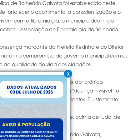
lica de Balneário Gaivota foi estabelecido neste
e fortalecer o acolhimento, a conscientização e o
ivem com a fibromialgia, o município deu início
Acolher – Associação de Fibromialgia de Balneário
presença marcante do Prefeito Kekinha e do Diretor
irmaram o compromisso do governo municipal com as
ia da qualidade de vida dos cidadãos.
X
ca complexa, caracterizada por dor crônica
sono e no humor. Por ser uma "doença invisível", o
 desafios diários para os pacientes. É justamente
sce para fazer a diferença.
cuta, troca de experiências e, acima de tudo, de
iplinar.
rtante para a saúde de Balneário Gaivota,