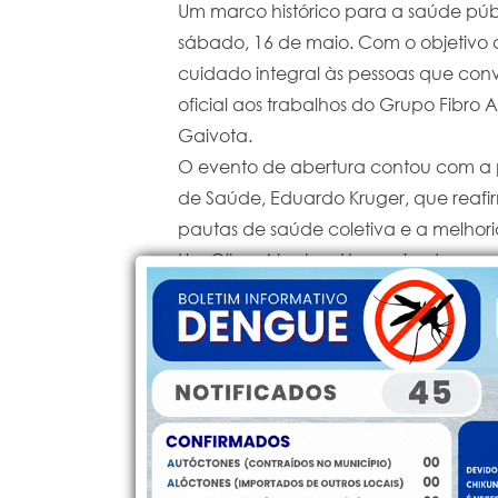
​Um marco histórico para a saúde púb
sábado, 16 de maio. Com o objetivo d
cuidado integral às pessoas que conv
oficial aos trabalhos do Grupo Fibro 
Gaivota.
​O evento de abertura contou com a 
de Saúde, Eduardo Kruger, que reaf
pautas de saúde coletiva e a melhor
​Um Olhar Atento e Humanizado
​A fibromialgia é uma condição clíni
generalizada, fadiga e alterações no 
diagnóstico e o suporte adequado são
nesse cenário que o Fibro Acolher na
​O grupo surge como um espaço de es
garantia de direitos e suporte multidisc
​"Com certeza, este é um marco impo