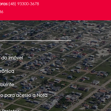
oras:
(48) 93300-3678
36
 do Imóvel
trônica
ibuinte
io para acesso a Nota