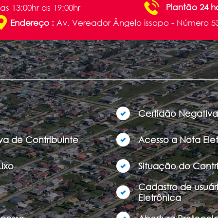
Plantão 24 h
as 13:00hr as 19:00hr
Endereço :
Av. Vereador Ângelo issopo - Número 5
Certidão Negativa
va de Contribuinte
Acesso a Nota Ele
Lixo
Situação do Contr
Cadastro de usuár
Eletrônica