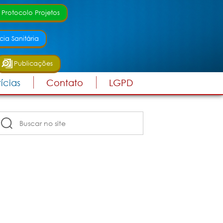
 Protocolo Projetos
cia Sanitária
Publicações
ícias
Contato
LGPD