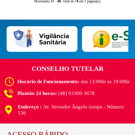
Mostrando
37
-
48
. Total de
74
em
7
página(s).
CONSELHO TUTELAR
Horário de Funcionamento:
das 13:00hr as 19:00hr
Plantão 24 horas:
(48) 93300-3678
Endereço :
Av. Vereador Ângelo issopo - Número
536
ACESSO RÁPIDO