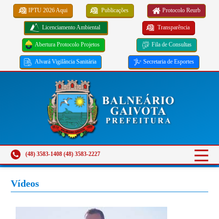
IPTU 2026 Aqui
Publicações
Protocolo Reurb
Licenciamento Ambiental
Transparência
Abertura Protocolo Projetos
Fila de Consultas
Alvará Vigilância Sanitária
Secretaria de Esportes
(48) 3583-1408 (48) 3583-2227
Vídeos